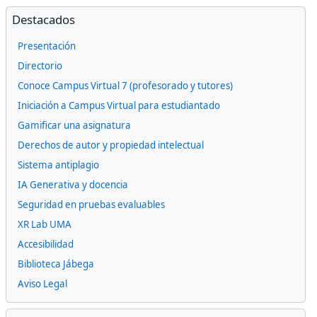
Bloques
Omitir Destacados
Destacados
Presentación
Directorio
Conoce Campus Virtual 7 (profesorado y tutores)
Iniciación a Campus Virtual para estudiantado
Gamificar una asignatura
Derechos de autor y propiedad intelectual
Sistema antiplagio
IA Generativa y docencia
Seguridad en pruebas evaluables
XR Lab UMA
Accesibilidad
Biblioteca Jábega
Aviso Legal
Omitir Docencia