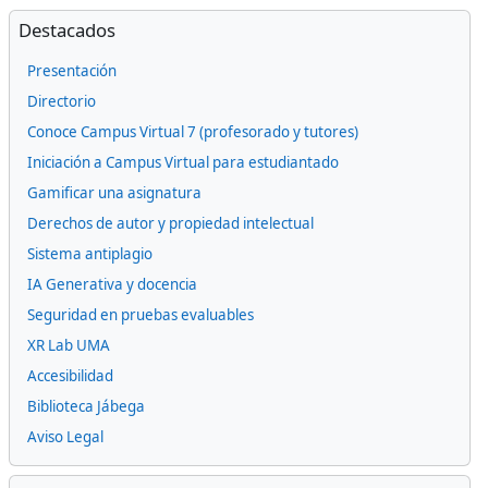
Bloques
Omitir Destacados
Destacados
Presentación
Directorio
Conoce Campus Virtual 7 (profesorado y tutores)
Iniciación a Campus Virtual para estudiantado
Gamificar una asignatura
Derechos de autor y propiedad intelectual
Sistema antiplagio
IA Generativa y docencia
Seguridad en pruebas evaluables
XR Lab UMA
Accesibilidad
Biblioteca Jábega
Aviso Legal
Omitir Docencia